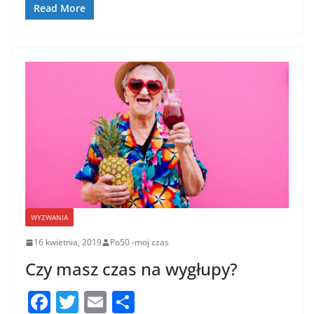
o
Read More
o
k
WYZWANIA
16 kwietnia, 2019
Po50 -moj czas
Czy masz czas na wygłupy?
F
T
E
S