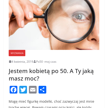
WYZWANIA
4 kwietnia, 2019
Po50 -moj czas
Jestem kobietą po 50. A Ty jaką
masz moc?
F
T
E
S
a
w
m
h
Mogę mieć figurkę modelki, choć zazwyczaj jest mnie
c
itt
ai
ar
trochę więcej. Bywam czasami przy kości, ale każdy