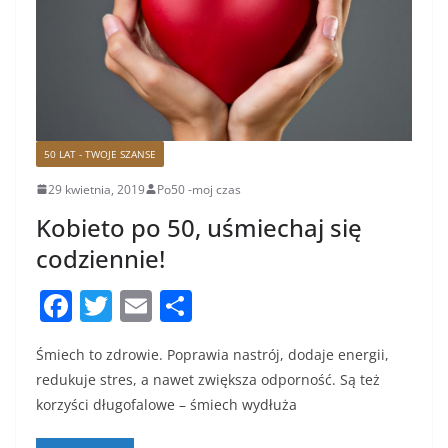
50 LAT - TWOJE SZANSE
29 kwietnia, 2019
Po50 -moj czas
Kobieto po 50, uśmiechaj się
codziennie!
F
T
E
S
a
w
m
h
Śmiech to zdrowie. Poprawia nastrój, dodaje energii,
c
itt
ai
ar
redukuje stres, a nawet zwiększa odporność. Są też
e
er
l
e
korzyści długofalowe – śmiech wydłuża
b