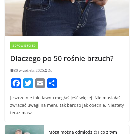
ZDROWIE PO 50
Dlaczego po 50 rośnie brzuch?
30 września, 2025
Do
F
T
E
S
a
w
m
h
Jeszcze nie tak dawno mogłaś jeść więcej. Nie musiałaś
c
itt
ai
ar
zwracać uwagi na menu tak bardzo jak obecnie. Niestety
e
er
l
e
teraz masz
b
o
Mózg można odmłodzić! I co z tym