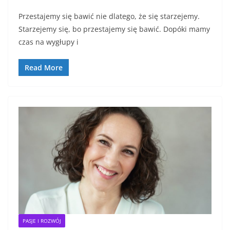
a
w
m
h
Przestajemy się bawić nie dlatego, że się starzejemy.
c
itt
ai
ar
Starzejemy się, bo przestajemy się bawić. Dopóki mamy
e
er
l
e
czas na wygłupy i
b
o
Read More
o
k
PASJE I ROZWÓJ