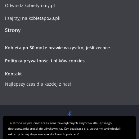
Odwiedź
kobietytomy.pl
i zajrzyj na
kobietapo20.pl
!
Strony
Kobieta po 50 może prawie wszystko, jeśli zechce….
Polityka prywatności i plików cookies
Kontakt
Najlepszy czas dla każdej z nas!
Prawa autorskie © 2026
Kobieta po 50 – dla dojrzałych kobiet
.
Ta strona używa ciasteczek oraz zewnętrznych skryptów dla lepszego
Wszystkie prawa zastrzeżone.
dostosowania treści do użytkownika. Czy zgadzasz się, żebyśmy wyświetlali
reklamy lepiej dopasowane do Twoich potrzeb?
Motyw:
ColorMag
stworzony przez ThemeGrill. Wspierane