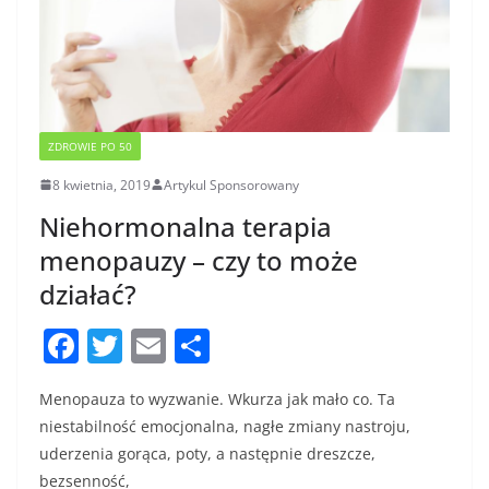
ZDROWIE PO 50
8 kwietnia, 2019
Artykul Sponsorowany
Niehormonalna terapia
menopauzy – czy to może
działać?
F
T
E
S
a
w
m
h
Menopauza to wyzwanie. Wkurza jak mało co. Ta
c
itt
ai
ar
niestabilność emocjonalna, nagłe zmiany nastroju,
e
er
l
e
uderzenia gorąca, poty, a następnie dreszcze,
b
bezsenność,