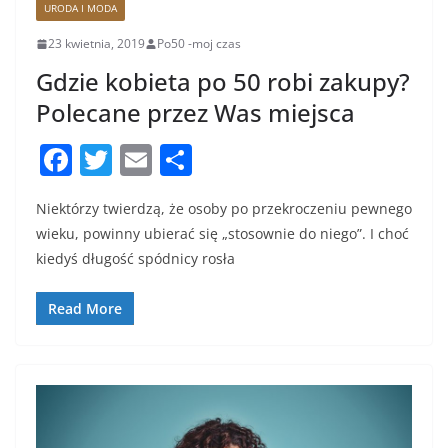
URODA I MODA
23 kwietnia, 2019
Po50 -moj czas
Gdzie kobieta po 50 robi zakupy?
Polecane przez Was miejsca
F
T
E
S
a
w
m
h
Niektórzy twierdzą, że osoby po przekroczeniu pewnego
c
itt
ai
ar
wieku, powinny ubierać się „stosownie do niego”. I choć
e
er
l
e
kiedyś długość spódnicy rosła
b
o
Read More
o
k