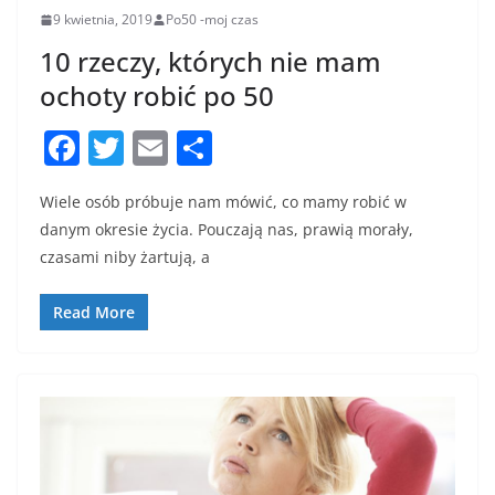
9 kwietnia, 2019
Po50 -moj czas
10 rzeczy, których nie mam
ochoty robić po 50
F
T
E
S
a
w
m
h
Wiele osób próbuje nam mówić, co mamy robić w
c
itt
ai
ar
danym okresie życia. Pouczają nas, prawią morały,
e
er
l
e
czasami niby żartują, a
b
o
Read More
o
k