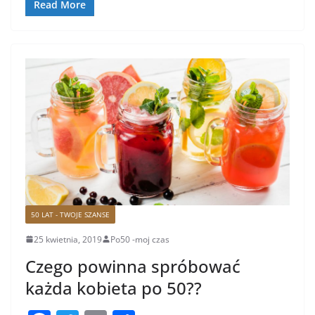
o
Read More
o
k
50 LAT - TWOJE SZANSE
25 kwietnia, 2019
Po50 -moj czas
Czego powinna spróbować
każda kobieta po 50??