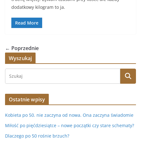
e
er
l
e
dodatkowy kilogram to ja.
b
o
Read More
o
k
← Poprzednie
Wyszukaj
Ostatnie wpisy
Kobieta po 50. nie zaczyna od nowa. Ona zaczyna świadomie
Miłość po pięćdziesiątce – nowe początki czy stare schematy?
Dlaczego po 50 rośnie brzuch?