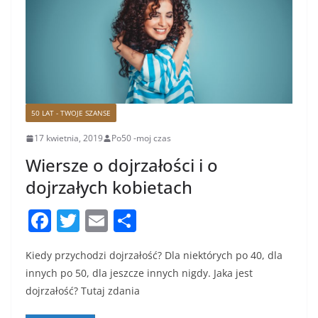
50 LAT - TWOJE SZANSE
17 kwietnia, 2019
Po50 -moj czas
Wiersze o dojrzałości i o
dojrzałych kobietach
F
T
E
S
a
w
m
h
Kiedy przychodzi dojrzałość? Dla niektórych po 40, dla
c
itt
ai
ar
innych po 50, dla jeszcze innych nigdy. Jaka jest
e
er
l
e
dojrzałość? Tutaj zdania
b