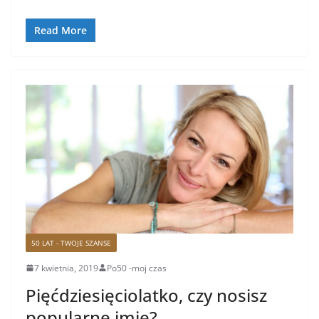
o
Read More
o
k
50 LAT - TWOJE SZANSE
7 kwietnia, 2019
Po50 -moj czas
Pięćdziesięciolatko, czy nosisz
popularne imię?