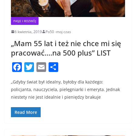
PASJE I ROZWÓJ
6 kwietnia, 2019
Po50 -moj czas
„Mam 55 lat i też nie chce mi się
pracować….na 500 plus” LIST
F
T
E
S
a
w
m
h
„Gdyby świat był idealny, byłoby dla każdego:
c
itt
ai
ar
policjanta, nauczyciela, pielęgniarki i emeryta. Jednak
e
er
l
e
niestety nie jest idealnie i pieniędzy brakuje
b
o
Read More
o
k