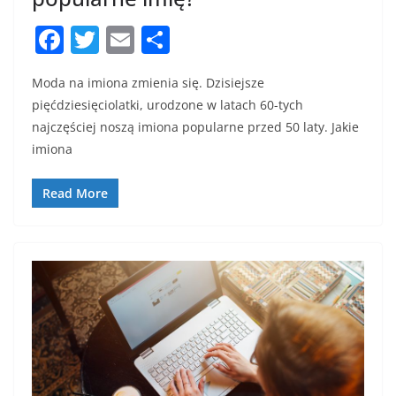
F
T
E
S
a
w
m
h
Moda na imiona zmienia się. Dzisiejsze
c
itt
ai
ar
pięćdziesięciolatki, urodzone w latach 60-tych
e
er
l
e
najczęściej noszą imiona popularne przed 50 laty. Jakie
b
imiona
o
Read More
o
k