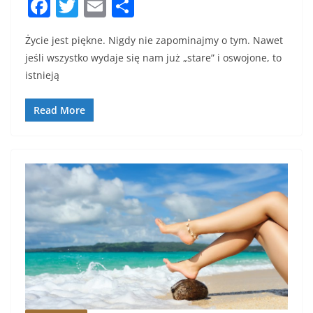
F
T
E
S
a
w
m
h
Życie jest piękne. Nigdy nie zapominajmy o tym. Nawet
c
itt
ai
ar
jeśli wszystko wydaje się nam już „stare” i oswojone, to
e
er
l
e
istnieją
b
o
Read More
o
k