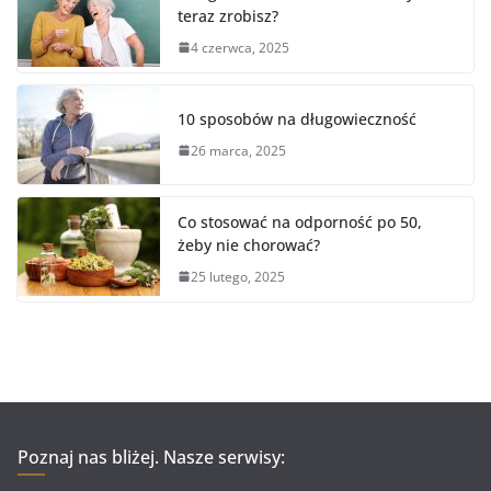
o
teraz zrobisz?
k
4 czerwca, 2025
10 sposobów na długowieczność
26 marca, 2025
Co stosować na odporność po 50,
żeby nie chorować?
25 lutego, 2025
Poznaj nas bliżej. Nasze serwisy: