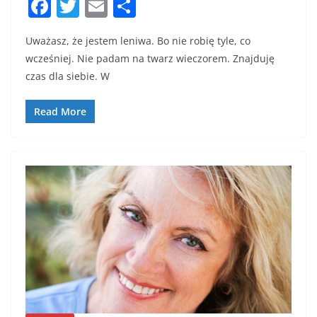
F
T
E
S
a
w
m
h
Uważasz, że jestem leniwa. Bo nie robię tyle, co
c
itt
ai
ar
wcześniej. Nie padam na twarz wieczorem. Znajduję
e
er
l
e
czas dla siebie. W
b
o
Read More
o
k