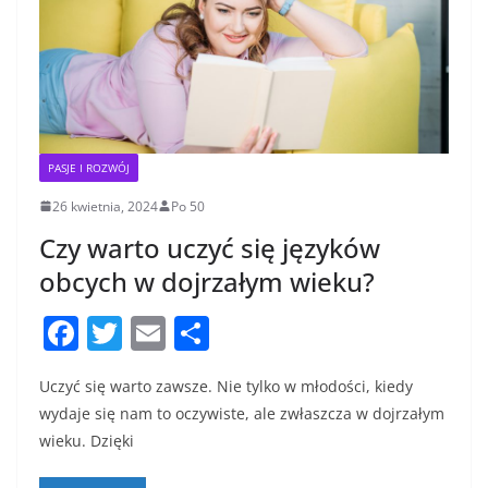
PASJE I ROZWÓJ
26 kwietnia, 2024
Po 50
Czy warto uczyć się języków
obcych w dojrzałym wieku?
F
T
E
S
a
w
m
h
Uczyć się warto zawsze. Nie tylko w młodości, kiedy
c
itt
ai
ar
wydaje się nam to oczywiste, ale zwłaszcza w dojrzałym
e
er
l
e
wieku. Dzięki
b