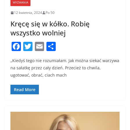
WYZWANIA
12 kwietnia, 2024
Po 50
Kręcę się w kółko. Robię
wszystko wolniej
F
T
E
S
a
w
m
h
„Kiedyś tego nie rozumiałam. Jak można siekać warzywa
c
itt
ai
ar
na sałatkę przez cały dzień. Przecież to chwila,
e
er
l
e
ugotować, obrać, ciach mach
b
o
Read More
o
k