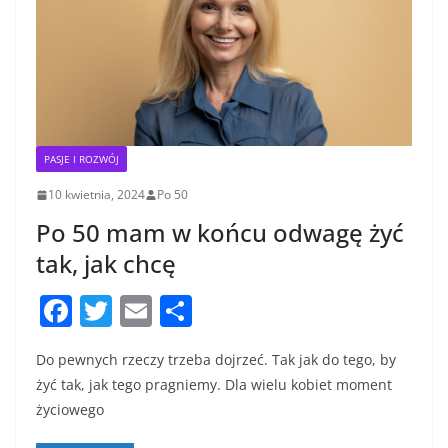
PASJE I ROZWÓJ
10 kwietnia, 2024
Po 50
Po 50 mam w końcu odwagę żyć
tak, jak chcę
F
T
E
S
a
w
m
h
Do pewnych rzeczy trzeba dojrzeć. Tak jak do tego, by
c
itt
ai
ar
żyć tak, jak tego pragniemy. Dla wielu kobiet moment
e
er
l
e
życiowego
b