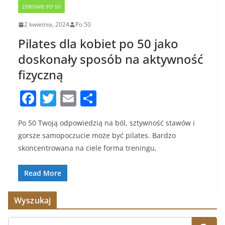
ZDROWIE PO 50
2 kwietnia, 2024
Po 50
Pilates dla kobiet po 50 jako
doskonały sposób na aktywność
fizyczną
F
T
E
S
a
w
m
h
Po 50 Twoją odpowiedzią na ból, sztywność stawów i
c
itt
ai
ar
gorsze samopoczucie może być pilates. Bardzo
e
er
l
e
skoncentrowana na ciele forma treningu,
b
o
Read More
o
Wyszukaj
k