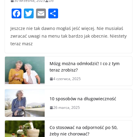
30 września, 2025
Do
F
T
E
S
a
w
m
h
Jeszcze nie tak dawno mogłaś jeść więcej. Nie musiałaś
c
itt
ai
ar
zwracać uwagi na menu tak bardzo jak obecnie. Niestety
e
er
l
e
teraz masz
b
o
Mózg można odmłodzić! I co z tym
o
teraz zrobisz?
k
4 czerwca, 2025
10 sposobów na długowieczność
26 marca, 2025
Co stosować na odporność po 50,
żeby nie chorować?