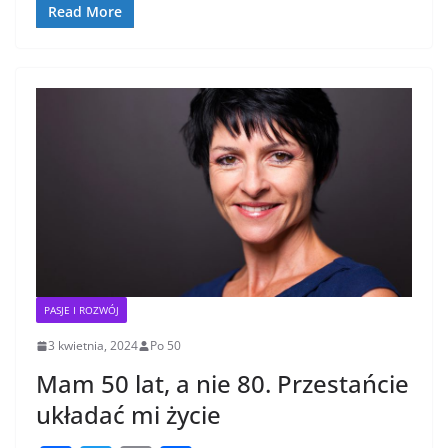
o
Read More
o
k
PASJE I ROZWÓJ
3 kwietnia, 2024
Po 50
Mam 50 lat, a nie 80. Przestańcie
układać mi życie