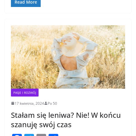
o
Read More
o
k
PASJE I ROZWÓJ
17 kwietnia, 2024
Po 50
Stałam się leniwa? Nie! W końcu
szanuję swój czas