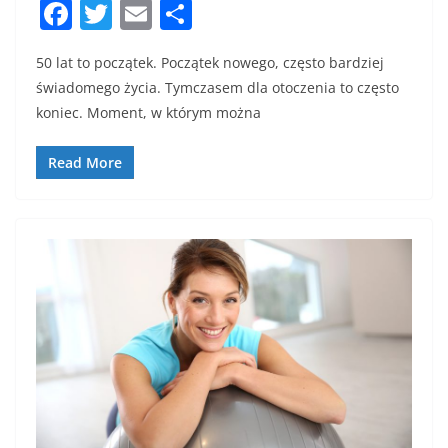
F
T
E
S
a
w
m
h
50 lat to początek. Początek nowego, często bardziej
c
itt
ai
ar
świadomego życia. Tymczasem dla otoczenia to często
e
er
l
e
koniec. Moment, w którym można
b
o
Read More
o
k