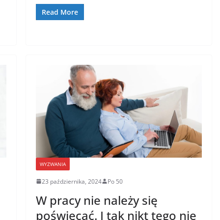
b
o
Read More
o
k
WYZWANIA
23 października, 2024
Po 50
W pracy nie należy się
poświęcać. I tak nikt tego nie