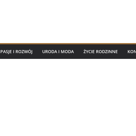
PASJE I ROZWÓJ
URODA I MODA
ŻYCIE RODZINNE
KON