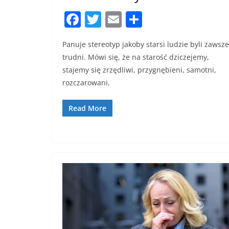
F
T
E
S
a
w
m
h
Panuje stereotyp jakoby starsi ludzie byli zawsze
c
itt
ai
ar
trudni. Mówi się, że na starość dziczejemy,
e
er
l
e
stajemy się zrzędliwi, przygnębieni, samotni,
b
rozczarowani,
o
Read More
o
k