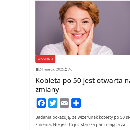
o
k
WYZWANIA
24 marca, 2025
Do
Kobieta po 50 jest otwarta n
zmiany
F
T
E
S
a
w
m
h
Badania pokazują, że wizerunek kobiety po 50 si
c
itt
ai
ar
zmienia. Nie jest to już starsza pani mająca za