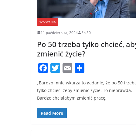
WYZWANIA
11 października, 2024
Po 50
Po 50 trzeba tylko chcieć, ab
zmienić życie?
F
T
E
S
a
w
m
h
„Bardzo mnie wkurza to gadanie, że po 50 trzeb
c
itt
ai
ar
tylko chcieć, żeby zmienić życie. To nieprawda.
e
er
l
e
Bardzo chciałabym zmienić pracę,
b
o
Read More
o
k