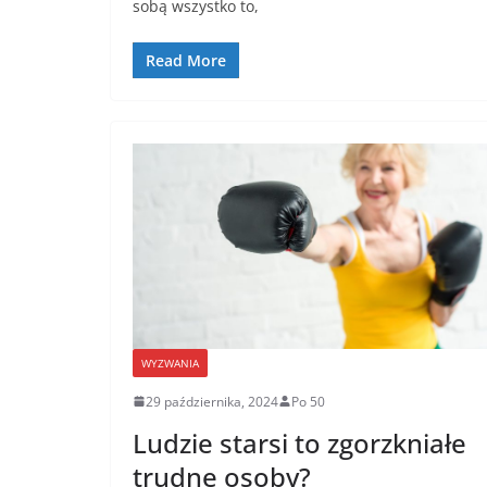
e
er
l
e
sobą wszystko to,
b
o
Read More
o
k
WYZWANIA
29 października, 2024
Po 50
Ludzie starsi to zgorzkniałe
trudne osoby?