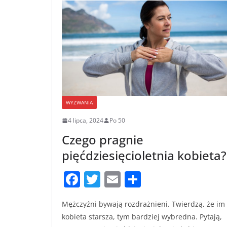
WYZWANIA
4 lipca, 2024
Po 50
Czego pragnie
pięćdziesięcioletnia kobieta?
F
T
E
S
a
w
m
h
Mężczyźni bywają rozdrażnieni. Twierdzą, że im
c
itt
ai
ar
kobieta starsza, tym bardziej wybredna. Pytają,