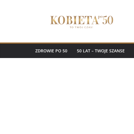
Przejdź
do
treści
ZDROWIE PO 50
50 LAT – TWOJE SZANSE