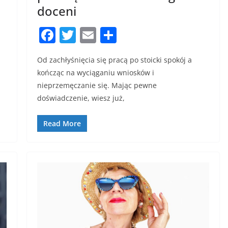
doceni
F
T
E
S
a
w
m
h
Od zachłyśnięcia się pracą po stoicki spokój a
c
itt
ai
ar
kończąc na wyciąganiu wniosków i
e
er
l
e
nieprzemęczanie się. Mając pewne
b
doświadczenie, wiesz już,
o
Read More
o
k