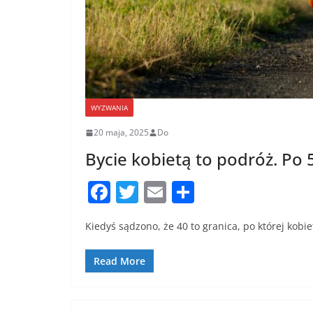
WYZWANIA
20 maja, 2025
Do
Bycie kobietą to podróż. Po
F
T
E
S
a
w
m
h
Kiedyś sądzono, że 40 to granica, po której kobie
c
itt
ai
ar
e
er
l
e
Read More
b
o