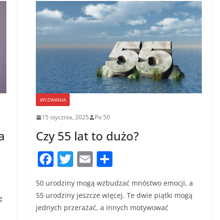
WYZWANIA
15 stycznia, 2025
Po 50
a
Czy 55 lat to dużo?
F
T
E
S
a
w
m
h
50 urodziny mogą wzbudzać mnóstwo emocji, a
c
itt
ai
ar
55 urodziny jeszcze więcej. Te dwie piątki mogą
ę
e
er
l
e
jednych przerażać, a innych motywować