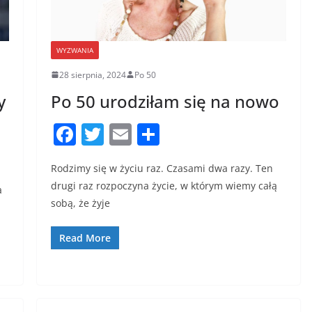
WYZWANIA
28 sierpnia, 2024
Po 50
y
Po 50 urodziłam się na nowo
F
T
E
S
a
w
m
h
Rodzimy się w życiu raz. Czasami dwa razy. Ten
c
itt
ai
ar
drugi raz rozpoczyna życie, w którym wiemy całą
a
e
er
l
e
sobą, że żyje
b
o
Read More
o
k