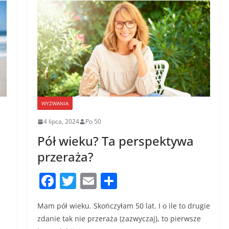
WYZWANIA
4 lipca, 2024
Po 50
Pół wieku? Ta perspektywa
przeraża?
F
T
E
S
a
w
m
h
Mam pół wieku. Skończyłam 50 lat. I o ile to drugie
c
itt
ai
ar
zdanie tak nie przeraża (zazwyczaj), to pierwsze