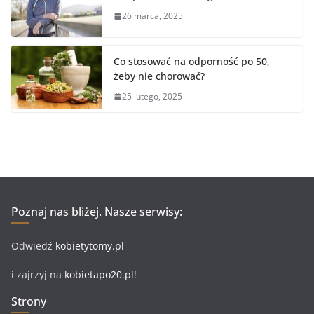
26 marca, 2025
Co stosować na odporność po 50,
żeby nie chorować?
25 lutego, 2025
Poznaj nas bliżej. Nasze serwisy:
Odwiedź
kobietytomy.pl
i zajrzyj na
kobietapo20.pl
!
Strony