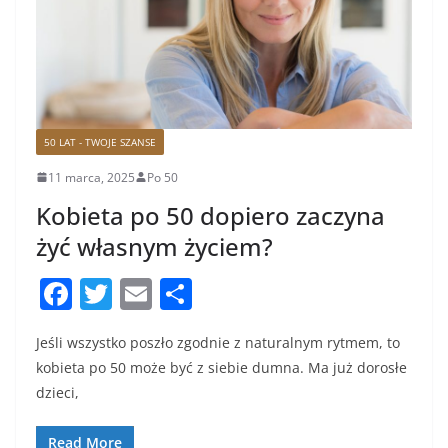
50 LAT - TWOJE SZANSE
11 marca, 2025
Po 50
Kobieta po 50 dopiero zaczyna
żyć własnym życiem?
F
T
E
S
a
w
m
h
Jeśli wszystko poszło zgodnie z naturalnym rytmem, to
c
itt
ai
ar
kobieta po 50 może być z siebie dumna. Ma już dorosłe
e
er
l
e
dzieci,
b
Read More