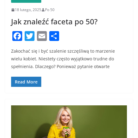
18 lutego, 2025
Po 50
Jak znaleźć faceta po 50?
F
T
E
S
a
w
m
h
Zakochać się i być szalenie szczęśliwą to marzenie
c
itt
ai
ar
wielu kobiet. Niestety często wyjątkowo trudne do
e
er
l
e
spełnienia. Dlaczego? Ponieważ pytanie otwarte
b
o
Read More
o
k