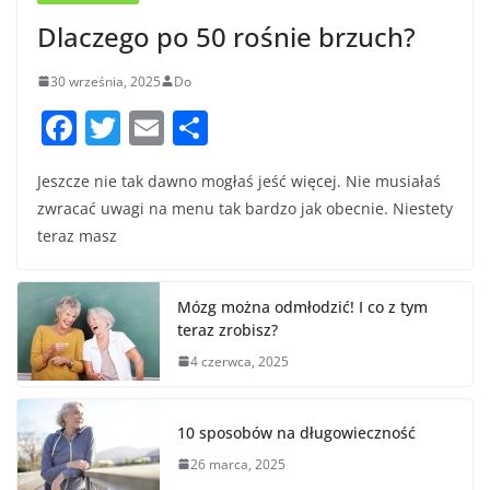
Dlaczego po 50 rośnie brzuch?
30 września, 2025
Do
F
T
E
S
a
w
m
h
Jeszcze nie tak dawno mogłaś jeść więcej. Nie musiałaś
c
itt
ai
ar
zwracać uwagi na menu tak bardzo jak obecnie. Niestety
e
er
l
e
teraz masz
b
o
Mózg można odmłodzić! I co z tym
o
teraz zrobisz?
k
4 czerwca, 2025
10 sposobów na długowieczność
26 marca, 2025