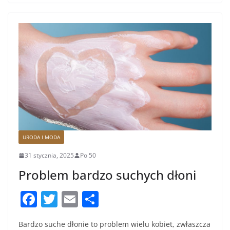
o
k
URODA I MODA
31 stycznia, 2025
Po 50
Problem bardzo suchych dłoni
F
T
E
S
a
w
m
h
Bardzo suche dłonie to problem wielu kobiet, zwłaszcza