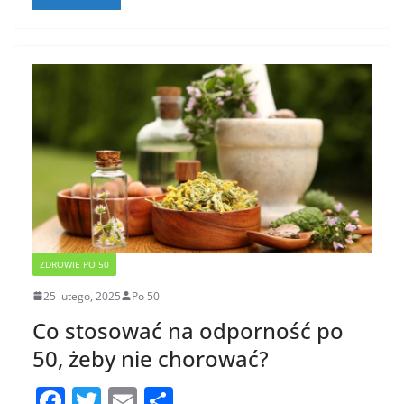
o
o
k
ZDROWIE PO 50
25 lutego, 2025
Po 50
Co stosować na odporność po
50, żeby nie chorować?
F
T
E
S