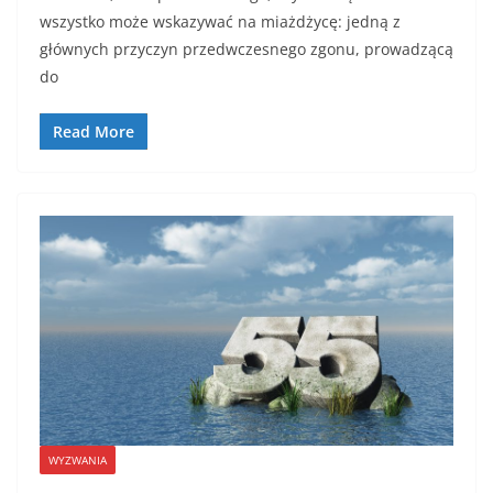
c
itt
ai
ar
wszystko może wskazywać na miażdżycę: jedną z
e
er
l
e
głównych przyczyn przedwczesnego zgonu, prowadzącą
b
do
o
Read More
o
k
WYZWANIA