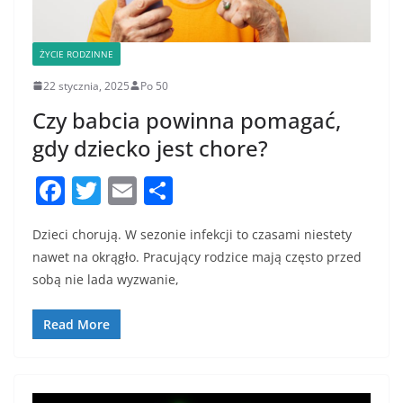
ŻYCIE RODZINNE
22 stycznia, 2025
Po 50
Czy babcia powinna pomagać,
gdy dziecko jest chore?
F
T
E
S
a
w
m
h
Dzieci chorują. W sezonie infekcji to czasami niestety
c
itt
ai
ar
nawet na okrągło. Pracujący rodzice mają często przed
e
er
l
e
sobą nie lada wyzwanie,
b
o
Read More
o
k