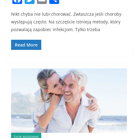
a
w
m
h
Nikt chyba nie lubi chorować. Zwłaszcza jeśli choroby
c
itt
ai
ar
występują często. Na szczęście istnieją metody, który
e
er
l
e
pozwalają zapobiec infekcjom. Tylko trzeba
b
o
Read More
o
k
ŻYCIE RODZINNE