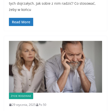
c
itt
ai
ar
tych dojrzałych. Jak sobie z nim radzić? Co stosować,
e
er
l
e
żeby w końcu
b
o
Read More
o
k
ŻYCIE RODZINNE
29 stycznia, 2025
Po 50