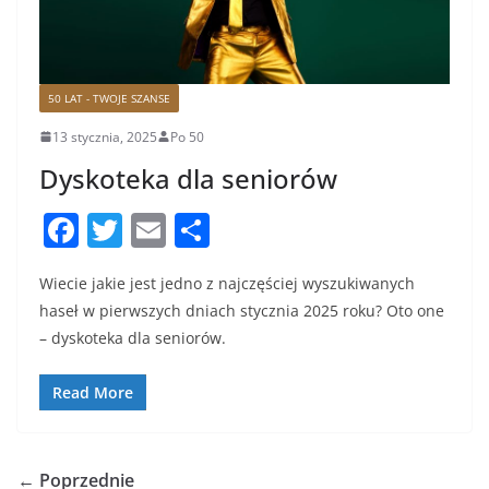
50 LAT - TWOJE SZANSE
13 stycznia, 2025
Po 50
Dyskoteka dla seniorów
F
T
E
S
a
w
m
h
Wiecie jakie jest jedno z najczęściej wyszukiwanych
c
itt
ai
ar
haseł w pierwszych dniach stycznia 2025 roku? Oto one
e
er
l
e
– dyskoteka dla seniorów.
b
o
Read More
o
k
← Poprzednie