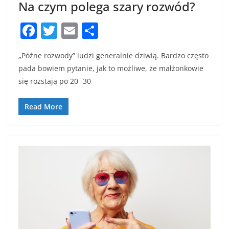
Na czym polega szary rozwód?
F
T
E
S
a
w
m
h
„Późne rozwody” ludzi generalnie dziwią. Bardzo często
c
itt
ai
ar
pada bowiem pytanie, jak to możliwe, że małżonkowie
e
er
l
e
się rozstają po 20 -30
b
o
Read More
o
k