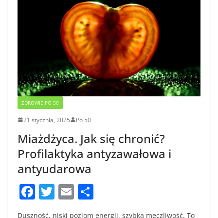
ZDROWIE PO 50
21 stycznia, 2025
Po 50
Miażdżyca. Jak się chronić?
Profilaktyka antyzawałowa i
antyudarowa
F
T
E
S
a
w
m
h
Duszność, niski poziom energii, szybka męczliwość. To