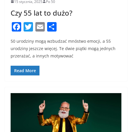
15 stycznia, 2025
Po 50
Czy 55 lat to dużo?
F
T
E
S
a
w
m
h
50 urodziny mogą wzbudzać mnóstwo emocji, a 55
c
itt
ai
ar
urodziny jeszcze więcej. Te dwie piątki mogą jednych
e
er
l
e
przerażać, a innych motywować
b
o
Read More
o
k