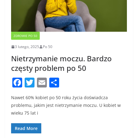
ZDROWIE PO 50
3 lutego, 2025
Po 50
Nietrzymanie moczu. Bardzo
częsty problem po 50
F
T
E
S
a
w
m
h
Nawet 60% kobiet po 50 roku życia doświadcza
c
itt
ai
ar
problemu, jakim jest nietrzymanie moczu. U kobiet w
e
er
l
e
wieku 75 lat i
b
o
Read More