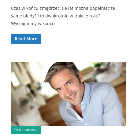
a
w
m
h
Czas w końcu zmądrzeć. Ile lat można popełniać te
c
itt
ai
ar
same błędy? I to dwukrotnie w trakcie roku?
e
er
l
e
Wyciągnijmy w końcu
b
o
Read More
o
k
ŻYCIE RODZINNE