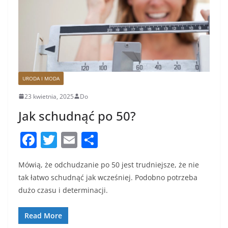
URODA I MODA
23 kwietnia, 2025
Do
Jak schudnąć po 50?
F
T
E
S
a
w
m
h
Mówią, że odchudzanie po 50 jest trudniejsze, że nie
c
itt
ai
ar
tak łatwo schudnąć jak wcześniej. Podobno potrzeba
e
er
l
e
dużo czasu i determinacji.
b
o
Read More