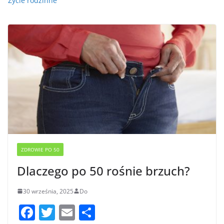
Życie rodzinne
ZDROWIE PO 50
Dlaczego po 50 rośnie brzuch?
30 września, 2025
Do
F
T
E
S