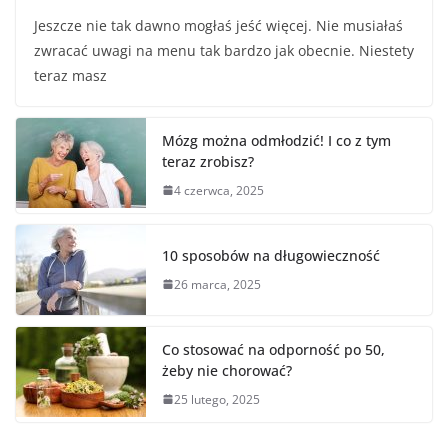
a
w
m
h
Jeszcze nie tak dawno mogłaś jeść więcej. Nie musiałaś
c
itt
ai
ar
zwracać uwagi na menu tak bardzo jak obecnie. Niestety
e
er
l
e
teraz masz
b
o
Mózg można odmłodzić! I co z tym
o
teraz zrobisz?
k
4 czerwca, 2025
10 sposobów na długowieczność
26 marca, 2025
Co stosować na odporność po 50,
żeby nie chorować?
25 lutego, 2025