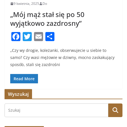
9 kwietnia, 2025
Do
„Mój mąż stał się po 50
wyjątkowo zazdrosny”
F
T
E
S
a
w
m
h
„Czy wy drogie, koleżanki, obserwujecie u siebie to
c
itt
ai
ar
samo? Czy wasi mężowie w dziwny, mocno zaskakujący
e
er
l
e
sposób, stali się zazdrośni
b
o
Read More
o
Wyszukaj
k