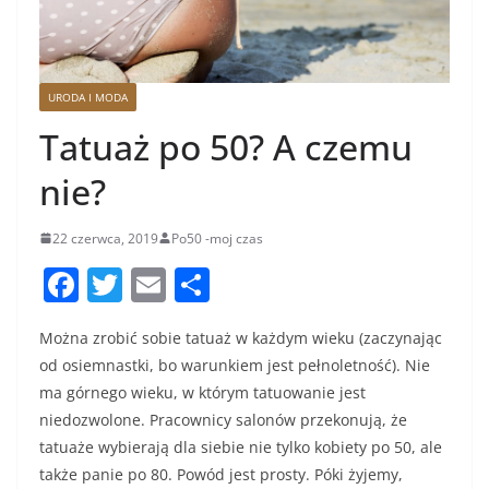
URODA I MODA
Tatuaż po 50? A czemu
nie?
22 czerwca, 2019
Po50 -moj czas
F
T
E
S
a
w
m
h
Można zrobić sobie tatuaż w każdym wieku (zaczynając
c
itt
ai
ar
od osiemnastki, bo warunkiem jest pełnoletność). Nie
e
er
l
e
ma górnego wieku, w którym tatuowanie jest
b
niedozwolone. Pracownicy salonów przekonują, że
o
tatuaże wybierają dla siebie nie tylko kobiety po 50, ale
także panie po 80. Powód jest prosty. Póki żyjemy,