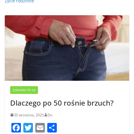
Życie rodzinne
ZDROWIE PO 50
Dlaczego po 50 rośnie brzuch?
30 września, 2025
Do
F
T
E
S