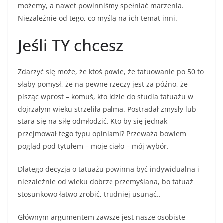
o
możemy, a nawet powinniśmy spełniać marzenia.
k
Niezależnie od tego, co myślą na ich temat inni.
Jeśli TY chcesz
Zdarzyć się może, że ktoś powie, że tatuowanie po 50 to
słaby pomysł, że na pewne rzeczy jest za późno, że
pisząc wprost – komuś, kto idzie do studia tatuażu w
dojrzałym wieku strzeliła palma. Postradał zmysły lub
stara się na siłę odmłodzić. Kto by się jednak
przejmował tego typu opiniami? Przeważa bowiem
pogląd pod tytułem – moje ciało – mój wybór.
Dlatego decyzja o tatuażu powinna być indywidualna i
niezależnie od wieku dobrze przemyślana, bo tatuaż
stosunkowo łatwo zrobić, trudniej usunąć..
Głównym argumentem zawsze jest nasze osobiste