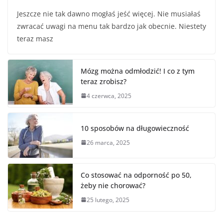
a
w
m
h
Jeszcze nie tak dawno mogłaś jeść więcej. Nie musiałaś
c
itt
ai
ar
zwracać uwagi na menu tak bardzo jak obecnie. Niestety
e
er
l
e
teraz masz
b
o
Mózg można odmłodzić! I co z tym
o
teraz zrobisz?
k
4 czerwca, 2025
10 sposobów na długowieczność
26 marca, 2025
Co stosować na odporność po 50,
żeby nie chorować?
25 lutego, 2025