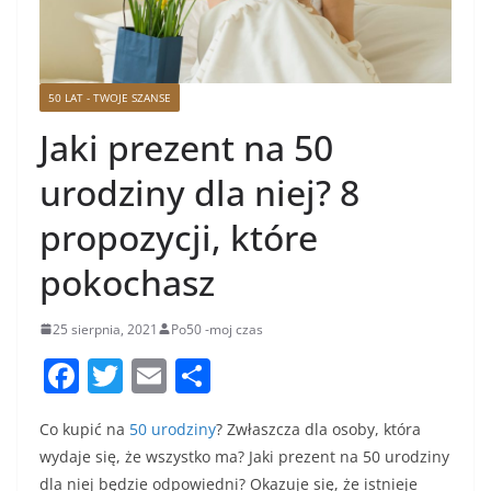
50 LAT - TWOJE SZANSE
Jaki prezent na 50
urodziny dla niej? 8
propozycji, które
pokochasz
25 sierpnia, 2021
Po50 -moj czas
F
T
E
S
a
w
m
h
Co kupić na
50 urodziny
? Zwłaszcza dla osoby, która
c
itt
ai
ar
wydaje się, że wszystko ma? Jaki prezent na 50 urodziny
e
er
l
e
dla niej będzie odpowiedni? Okazuje się, że istnieje