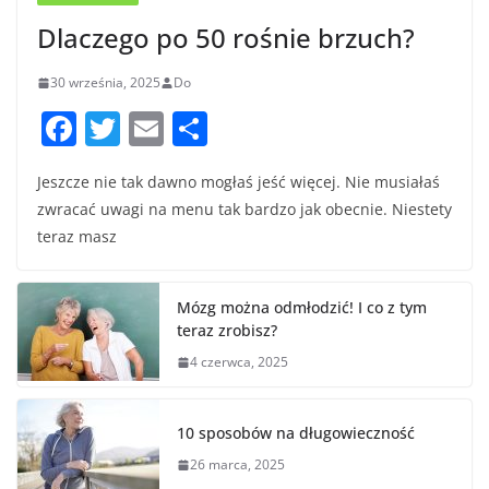
Dlaczego po 50 rośnie brzuch?
30 września, 2025
Do
F
T
E
S
a
w
m
h
Jeszcze nie tak dawno mogłaś jeść więcej. Nie musiałaś
c
itt
ai
ar
zwracać uwagi na menu tak bardzo jak obecnie. Niestety
e
er
l
e
teraz masz
b
o
Mózg można odmłodzić! I co z tym
o
teraz zrobisz?
k
4 czerwca, 2025
10 sposobów na długowieczność
26 marca, 2025