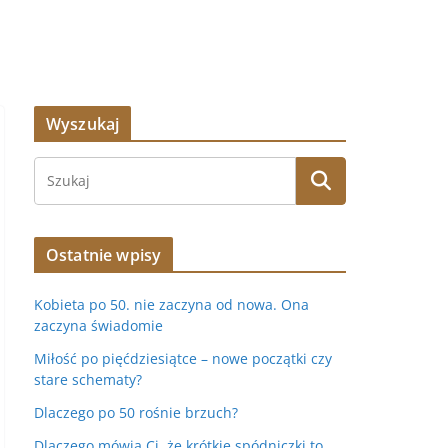
Wyszukaj
Ostatnie wpisy
Kobieta po 50. nie zaczyna od nowa. Ona
zaczyna świadomie
Miłość po pięćdziesiątce – nowe początki czy
stare schematy?
Dlaczego po 50 rośnie brzuch?
Dlaczego mówią Ci, że krótkie spódniczki to