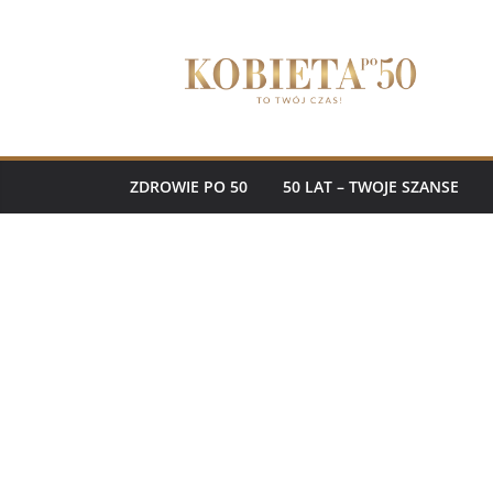
Przejdź
do
treści
ZDROWIE PO 50
50 LAT – TWOJE SZANSE