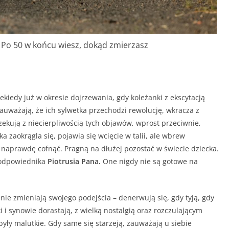
. Po 50 w końcu wiesz, dokąd zmierzasz
ekiedy już w okresie dojrzewania, gdy koleżanki z ekscytacją
zauważają, że ich sylwetka przechodzi rewolucję, wkracza z
ekują z niecierpliwością tych objawów, wprost przeciwnie,
a zaokrągla się, pojawia się wcięcie w talii, ale wbrew
 naprawdę cofnąć. Pragną na dłużej pozostać w świecie dziecka.
 odpowiednika
Piotrusia Pana.
One nigdy nie są gotowe na
 nie zmieniają swojego podejścia – denerwują się, gdy tyją, gdy
ki i synowie dorastają, z wielką nostalgią oraz rozczulającym
yły malutkie. Gdy same się starzeją, zauważają u siebie