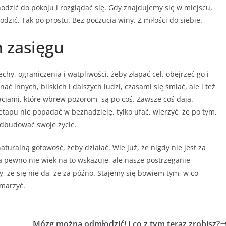
odzić do pokoju i rozglądać się. Gdy znajdujemy się w miejscu,
dzić. Tak po prostu. Bez poczucia winy. Z miłości do siebie.
 zasięgu
chy, ograniczenia i wątpliwości, żeby złapać cel, obejrzeć go i
ać innych, bliskich i dalszych ludzi, czasami się śmiać, ale i też
lacjami, które wbrew pozorom, są po coś. Zawsze coś dają.
tapu nie popadać w beznadzieję, tylko ufać, wierzyć, że po tym,
 odbudować swoje życie.
aturalną gotowość, żeby działać. Wie już, że nigdy nie jest za
a pewno nie wiek na to wskazuje, ale nasze postrzeganie
, że się nie da, że za późno. Stajemy się bowiem tym, w co
amarzyć.
Mózg można odmłodzić! I co z tym teraz zrobisz?