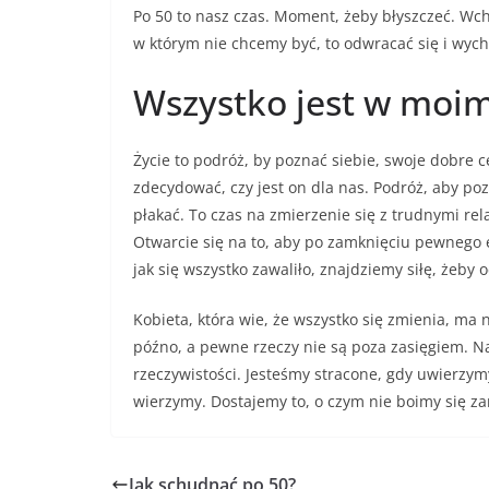
Po 50 to nasz czas. Moment, żeby błyszczeć. Wch
w którym nie chcemy być, to odwracać się i wycho
Wszystko jest w moim
Życie to podróż, by poznać siebie, swoje dobre ce
zdecydować, czy jest on dla nas. Podróż, aby pozn
płakać. To czas na zmierzenie się z trudnymi re
Otwarcie się na to, aby po zamknięciu pewnego e
jak się wszystko zawaliło, znajdziemy siłę, żeby
Kobieta, która wie, że wszystko się zmienia, ma n
późno, a pewne rzeczy nie są poza zasięgiem. N
rzeczywistości. Jesteśmy stracone, gdy uwierzymy
wierzymy. Dostajemy to, o czym nie boimy się z
Jak schudnąć po 50?