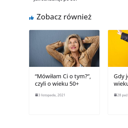
Zobacz również
“Mówiłam Ci o tym?”,
Gdy j
czyli o wieku 50+
wiek
3 listopada, 2021
28 paź