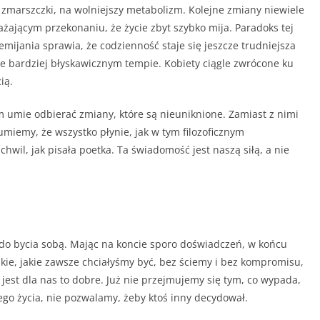
 zmarszczki, na wolniejszy metabolizm. Kolejne zmiany niewiele
ażającym przekonaniu, że życie zbyt szybko mija. Paradoks tej
zemijania sprawia, że codzienność staje się jeszcze trudniejsza
e bardziej błyskawicznym tempie. Kobiety ciągle zwrócone ku
ią.
m umie odbierać zmiany, które są nieuniknione. Zamiast z nimi
umiemy, że wszystko płynie, jak w tym filozoficznym
wil, jak pisała poetka. Ta świadomość jest naszą siłą, a nie
 do bycia sobą. Mając na koncie sporo doświadczeń, w końcu
kie, jakie zawsze chciałyśmy być, bez ściemy i bez kompromisu,
i jest dla nas to dobre. Już nie przejmujemy się tym, co wypada,
ego życia, nie pozwalamy, żeby ktoś inny decydował.