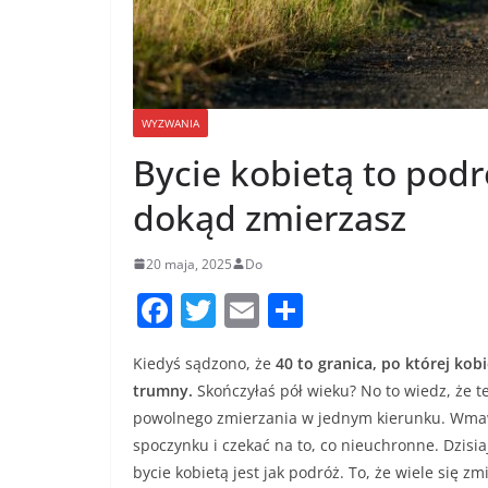
WYZWANIA
Bycie kobietą to podr
dokąd zmierzasz
20 maja, 2025
Do
F
T
E
S
a
w
m
h
Kiedyś sądzono, że
40 to granica, po której kobi
c
itt
ai
ar
trumny.
Skończyłaś pół wieku? No to wiedz, że t
e
er
l
e
powolnego zmierzania w jednym kierunku. Wmawi
b
spoczynku i czekać na to, co nieuchronne. Dzis
o
bycie kobietą jest jak podróż. To, że wiele się zm