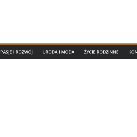
PASJE I ROZWÓJ
URODA I MODA
ŻYCIE RODZINNE
KON