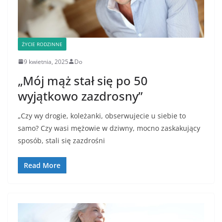
ŻYCIE RODZINNE
9 kwietnia, 2025
Do
„Mój mąż stał się po 50
wyjątkowo zazdrosny”
„Czy wy drogie, koleżanki, obserwujecie u siebie to
samo? Czy wasi mężowie w dziwny, mocno zaskakujący
sposób, stali się zazdrośni
Read More